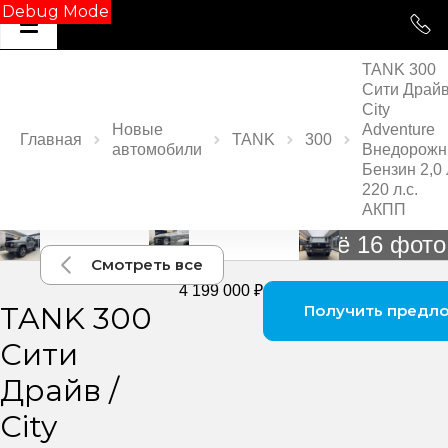
Debug Mode
TANK 300
Сити Драйв
City
Новые
Adventure
Главная
TANK
300
автомобили
Внедорожн
Бензин 2,0 
220 л.с.
АКПП
Ещё 16 фото
Смотреть все
4 199 000 ₽
TANK 300
Получить предл
Сити
Драйв /
City