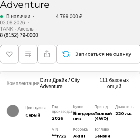
Adventure
В наличии
·
4 799 000 ₽
03.08.2026
·
TANK - Аксель
·
8 (8152) 79-0000
Записаться на оценку
Сити Драйв / City
111 базовых
Комплектация
Adventure
опций
Год
Кузов
Привод
Двигатель
Цвет кузова
производства
Внедорож­
Полный
220 л.с.
Серый
2026
ник
(4WD)
VIN
Коробка
Топливо
***1722
АКПП
Бензин