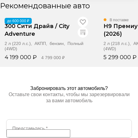
Рекомендованные авто
В наличии
В поставке
до 600 000 ₽
300 Сити Драйв / City
H9 Премиу
Adventure
(2026)
2 л (220 л.с.), АКПП, бензин, Полный
2 л (218 л.с.),
(4WD)
(4WD)
4 199 000 ₽
5 299 000 ₽
4 799 000 ₽
Забронировать
Забр
Забронировать этот автомобиль?
Оставьте свои контакты, чтобы мы зарезервировали
за вами автомобиль
Представьтесь
*