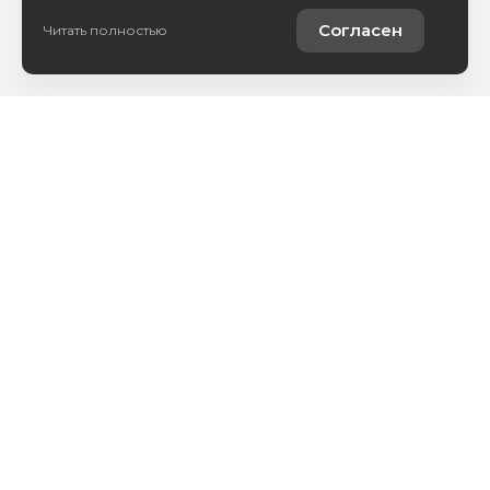
Согласен
Читать полностью
Купить автомобиль
Продать автомобиль
Услуги
Компания
Новости
Политика обработки персональных данных