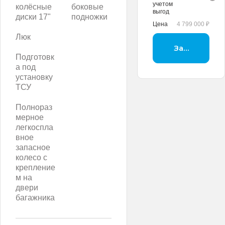
учетом
колёсные
боковые
выгод
диски 17"
подножки
Цена
4 799 000 ₽
Люк
Заброниров
Подготовк
а под
установку
ТСУ
Полнораз
мерное
легкоспла
вное
запасное
колесо с
крепление
м на
двери
багажника