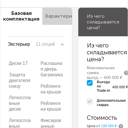
Базовая
Характеристики
Из чего
Описание
комплектация
складывается
цена?
Экстерьер
11 опций
Из чего
складывается
цена?
Диски 17
Распашна
Максимальная
я дверь
сумма
Защита
багажника
выгод — 600 000 ₽
двигателя
Выгода
снизу
Рейлинги
по
400 000 ₽
Trade-in
на крыше
Легкоспла
Дополнительная
вные
Рейлинги
скидка
диски
на крыше
Стоимость
Легкоспла
Фиксиров
вные
анные
Цена с
4 199 000 ₽