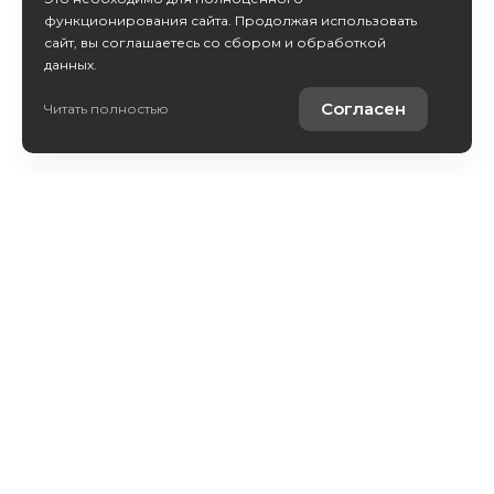
функционирования сайта. Продолжая использовать
сайт, вы соглашаетесь со сбором и обработкой
данных.
Получить консультацию
Согласен
Читать полностью
Купить автомобиль
Продать автомобиль
Услуги
Компания
Новости
Политика обработки персональных данных