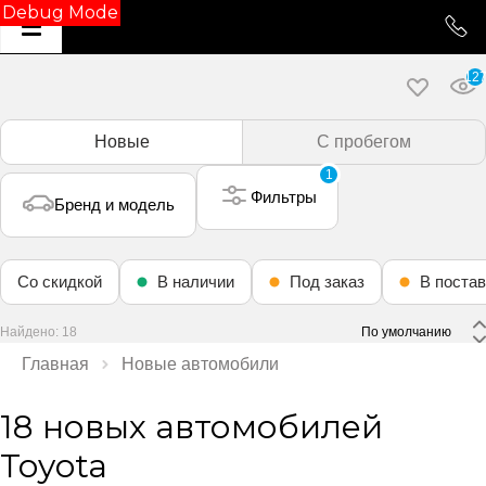
Debug Mode
12
Новые
С пробегом
1
Фильтры
Бренд и модель
Со скидкой
В наличии
Под заказ
В постав
Найдено: 18
 По умолчанию 
Главная
Новые автомобили
18 новых автомобилей
Toyota