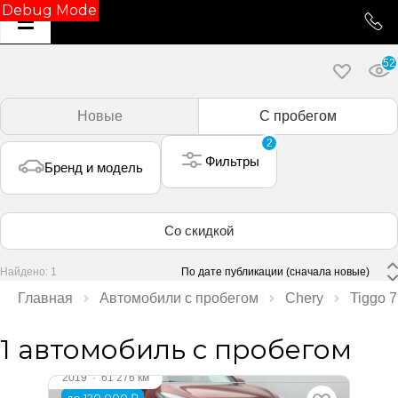
Debug Mode
52
Новые
С пробегом
2
Фильтры
Бренд и модель
Со скидкой
Найдено: 1
 По дате публикации (сначала новые) 
Главная
Автомобили с пробегом
Chery
Tiggo 7
1 автомобиль с пробегом
2019
·
61 276 км
до 120 000 ₽