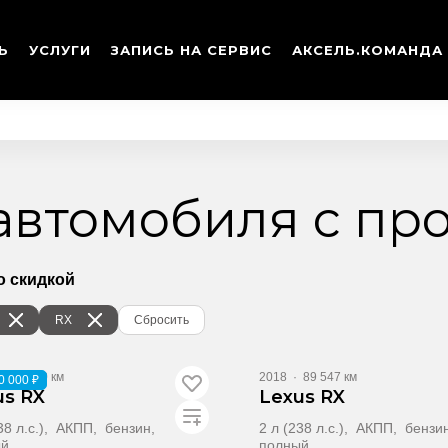
Ь
УСЛУГИ
ЗАПИСЬ НА СЕРВИС
АКСЕЛЬ.КОМАНДА
 автомобиля с пр
о скидкой
RX
Сбросить
135 410 км
2018
·
89 547 км
0 000 ₽
us RX
Lexus RX
238 л.с.), АКПП, бензин,
2 л (238 л.с.), АКПП, бензи
ый
полный