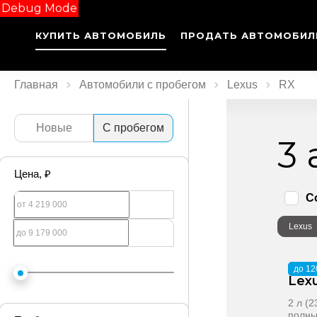
Debug Mode
КУПИТЬ АВТОМОБИЛЬ
ПРОДАТЬ АВТОМОБИЛ
Главная
Автомобили с пробегом
Lexus
RX
Новые
С пробегом
3
Цена
, ₽
С
Lexus
2021
·
до 12
Lex
2 л (
полн