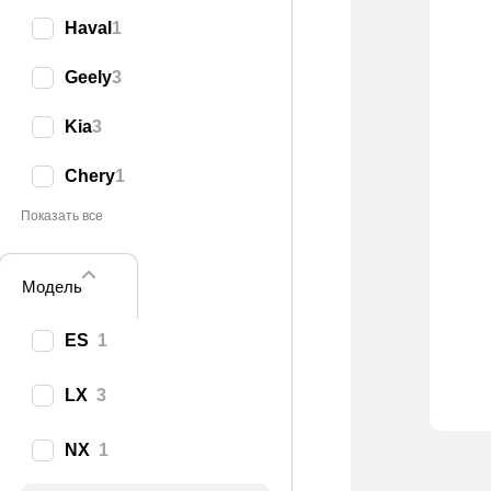
Haval
1
Geely
3
Kia
3
Chery
1
Показать все
Модель
ES
1
LX
3
NX
1