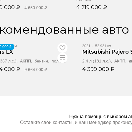
0 000 ₽
4 219 000 ₽
4 650 000 ₽
Забронировать
Забронировать
комендованные авто
71 484 км
2021
·
52 931 км
0 000 ₽
us LX
Mitsubishi Pajero 
 (367 л.с.), АКПП, бензин, полный
2.4 л (181 л.с.), АКПП, 
4 000 ₽
4 399 000 ₽
9 664 000 ₽
Забронировать
Заброниров
Нужна помощь с выбором а
Оставьте свои контакты, и наш менеджер проконс