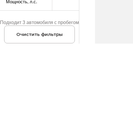
Мощность
, л.с.
Подходит 3 автомобиля с пробегом
Очистить фильтры
Купить автомобиль
Продать автомобиль
г. Мурманск, пр. Кольский, 83
+7 (8152) 79-0000