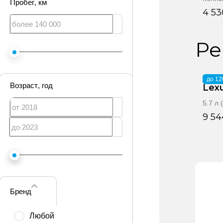
Пробег
, км
4 53
Ре
2020
·
до 12
Возраст
, год
Lex
5.7 л
9 54
Бренд
Любой