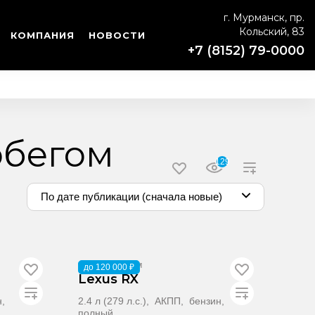
г. Мурманск, пр.
Кольский, 83
КОМПАНИЯ
НОВОСТИ
+7 (8152) 79-0000
обегом
129
По дате публикации (сначала новые)
2023
·
9 020 км
до 120 000 ₽
Lexus RX
н,
2.4 л (279 л.с.), АКПП, бензин,
полный