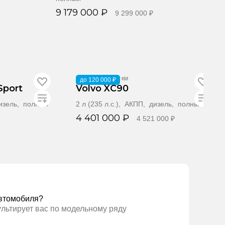
9 179 000 ₽
9 299 000 ₽
Забронировать
2019
·
114 993 км
до 120 000 ₽
Sport
Volvo XC90
дизель, полный
2 л (235 л.с.), АКПП, дизель, полный
4 401 000 ₽
4 521 000 ₽
ать
Забронировать
втомобиля?
ультирует вас по модельному ряду