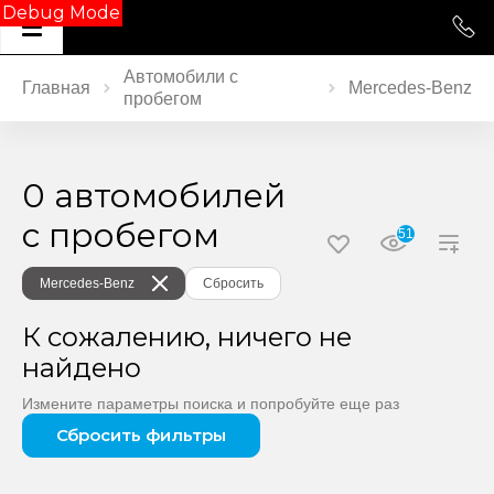
Debug Mode
Автомобили с
Главная
Mercedes‑Benz
пробегом
0 автомобилей
с пробегом
51
Mercedes‑Benz
Сбросить
К сожалению, ничего не
найдено
Измените параметры поиска и попробуйте еще раз
Сбросить фильтры