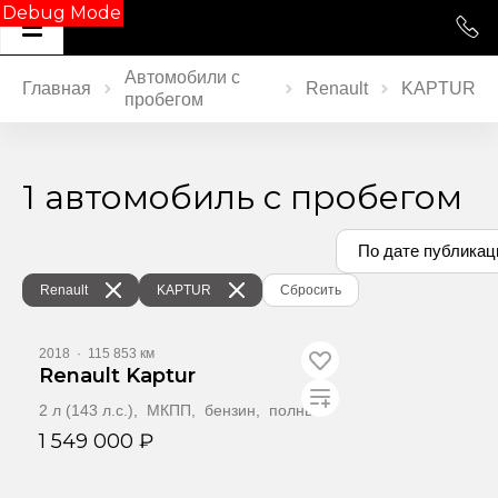
Debug Mode
Автомобили с
Главная
Renault
KAPTUR
пробегом
1 автомобиль с пробегом
По дате публикац
Renault
KAPTUR
Сбросить
2018
·
115 853 км
Renault Kaptur
2 л (143 л.с.), МКПП, бензин, полный
1 549 000 ₽
Забронировать