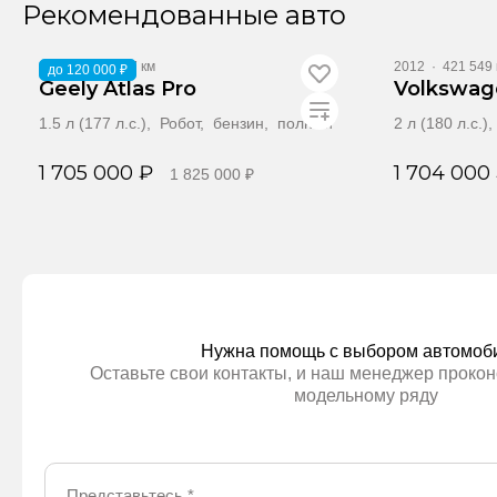
Рекомендованные авто
2022
·
124 707 км
2012
·
421 549 
до 120 000 ₽
Geely Atlas Pro
Volkswag
1.5 л (177 л.с.), Робот, бензин, полный
2 л (180 л.с.
1 705 000 ₽
1 704 000
1 825 000 ₽
Забронировать
За
Нужна помощь с выбором автомоб
Оставьте свои контакты, и наш менеджер прокон
модельному ряду
Представьтесь
*