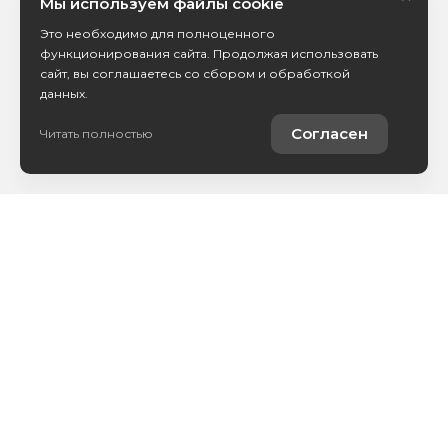
Мы используем файлы cookie
Это необходимо для полноценного
функционирования сайта. Продолжая использовать
сайт, вы соглашаетесь со сбором и обработкой
данных.
Согласен
Читать полностью
Купить автомобиль
Продать автомобиль
Услуги
Компания
Новости