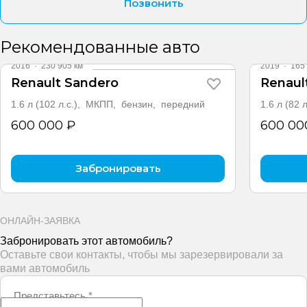
Позвонить
Рекомендованные авто
2016
·
230 905 км
2019
·
165 
Renault Sandero
Renaul
1.6 л (102 л.с.), МКПП, бензин, передний
1.6 л (82
600 000 ₽
600 00
Забронировать
ОНЛАЙН-ЗАЯВКА
Забронировать этот автомобиль?
Оставьте свои контакты, чтобы мы зарезервировали за
вами автомобиль
Представьтесь
*