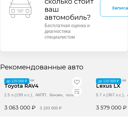
сколько стоит
Записа
ваш
автомобиль?
Бесплатная оценка и
диагностика
специалистом
Рекомендованные авто
2020
·
113 459 км
2012
·
247 250 км
до 120 000 ₽
до 120 000 ₽
Toyota RAV4
Lexus LX
2.5 л (199 л.с.), АКПП, бензин, полный
5.7 л (367 л.с.
3 063 000 ₽
3 579 000 ₽
3 183 000 ₽
Забронировать
Забр