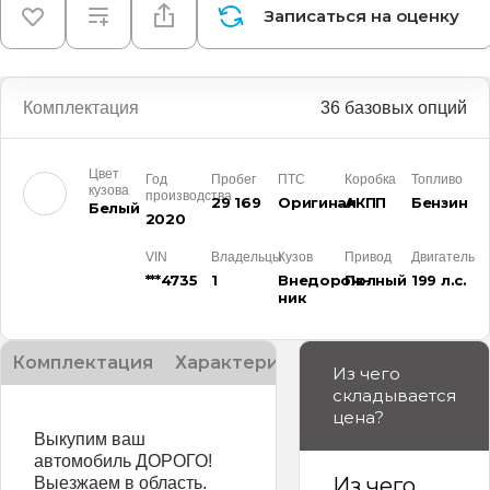
Записаться на оценку
Комплектация
36 базовых опций
Цвет
Год
Пробег
ПТС
Коробка
Топливо
кузова
производства
29 169
Оригинал
АКПП
Бензин
Белый
2020
VIN
Владельцы
Кузов
Привод
Двигатель
***4735
1
Внедорож­
Полный
199 л.с.
ник
Комплектация
Характеристики
Описание
Из чего
складывается
цена?
Выкупим ваш
автомобиль ДОРОГО!
Из чего
Выезжаем в область.