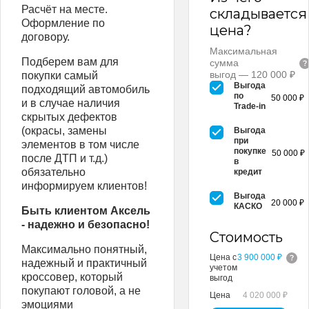
Расчёт на месте.
складывается
Оформление по
цена?
договору.
Максимальная
Подберем вам для
сумма
выгод — 120 000 ₽
покупки самый
Выгода
подходящий автомобиль
по
50 000 ₽
и в случае наличия
Trade-in
скрытых дефектов
(окрасы, замены
Выгода
при
элементов в том числе
покупке
50 000 ₽
после ДТП и т.д.)
в
обязательно
кредит
информируем клиентов!
Выгода
20 000 ₽
КАСКО
Быть клиентом Аксель
- надежно и безопасно!
Стоимость
Максимально понятный,
Цена с
3 900 000 ₽
надежный и практичный
учетом
кроссовер, который
выгод
покупают головой, а не
Цена
4 020 000 ₽
эмоциями