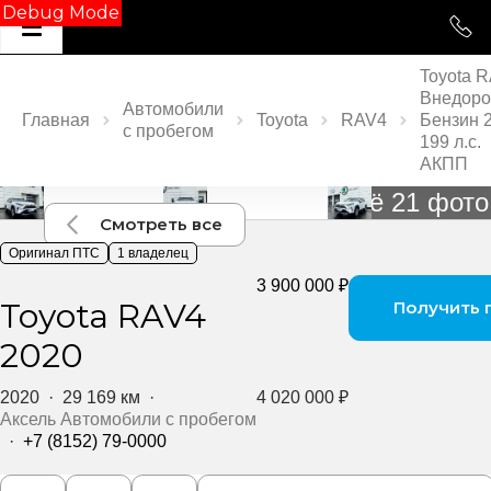
Debug Mode
Toyota 
Внедоро
Автомобили
Главная
Toyota
RAV4
Бензин 2
с пробегом
199 л.с.
АКПП
Ещё 21 фото
Смотреть все
Оригинал ПТС
1 владелец
3 900 000 ₽
Toyota RAV4
Получить
2020
2020
·
29 169 км
·
4 020 000 ₽
Аксель Автомобили с пробегом
·
+7 (8152) 79-0000