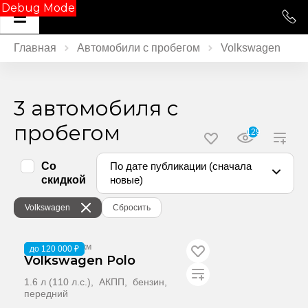
Debug Mode
Главная
Автомобили с пробегом
Volkswagen
3 автомобиля с
пробегом
129
Со
По дате публикации (сначала
скидкой
новые)
Volkswagen
Сбросить
2016
·
85 874 км
до 120 000 ₽
Volkswagen Polo
1.6 л (110 л.с.), АКПП, бензин,
передний