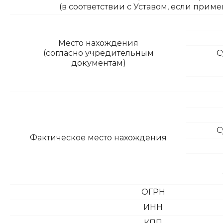
(в соответствии с Уставом, если прим
Место нахождения
(согласно учредительным
С
документам)
С
Фактическое место нахождения
ОГРН
ИНН
КПП