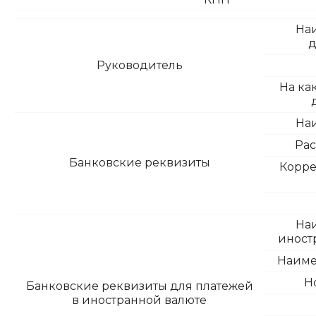
На
д
Руководитель
На ка
На
Рас
Банковские реквизиты
Корре
На
иност
Наиме
Н
Банковские реквизиты для платежей
в иностранной валюте