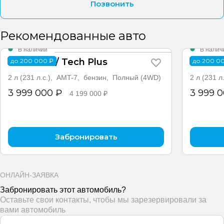
Позвонить
Рекомендованные авто
В наличии
В налич
H7 Техно / Tech Plus
H7 Тех
до 200 000 ₽
до 200 0
2 л (231 л.с.), AMT-7, бензин, Полный (4WD)
2 л (231 
3 999 000 ₽
3 999 
4 199 000 ₽
Забронировать
ОНЛАЙН-ЗАЯВКА
Забронировать этот автомобиль?
Оставьте свои контакты, чтобы мы зарезервировали за
вами автомобиль