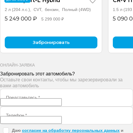
CR-V Sport-L Hybrid
CR-V 
2 л (204 л.с.), CVT, бензин, Полный (4WD)
1.5 л (19
5 249 000 ₽
5 090 
5 299 000 ₽
Забронировать
ОНЛАЙН-ЗАЯВКА
Забронировать этот автомобиль?
Оставьте свои контакты, чтобы мы зарезервировали за
вами автомобиль
Представьтесь
*
Телефон
*
Даю
согласие на обработку персональных данных
и