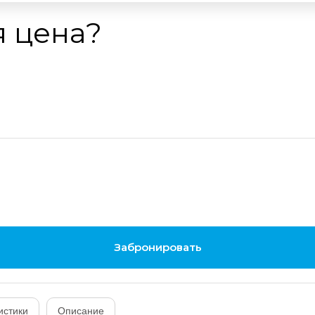
я цена?
Забронировать
истики
Описание