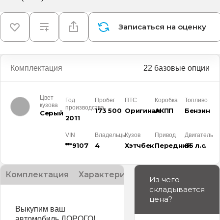
Записаться на оценку
Комплектация
22 базовые опции
Цвет
Год
Пробег
ПТС
Коробка
Топливо
кузова
производства
173 500
Оригинал
АКПП
Бензин
Серый
2011
VIN
Владельцы
Кузов
Привод
Двигатель
***9107
4
Хэтчбек
Передний
85 л.с.
Комплектация
Характеристики
Описание
Из чего
складывается
цена?
Выкупим ваш
автомобиль ДОРОГО!