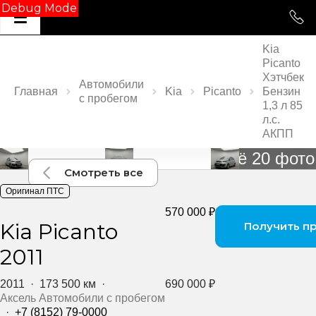
Debug Mode
Kia
Picanto
Хэтчбек
Автомобили
Главная
Kia
Picanto
Бензин
с пробегом
1,3 л 85
л.с.
АКПП
Ещё 20 фото
Смотреть все
Оригинал ПТС
570 000 ₽
Kia Picanto
Получить п
2011
2011
·
173 500 км
·
690 000 ₽
Аксель Автомобили с пробегом
·
+7 (8152) 79-0000