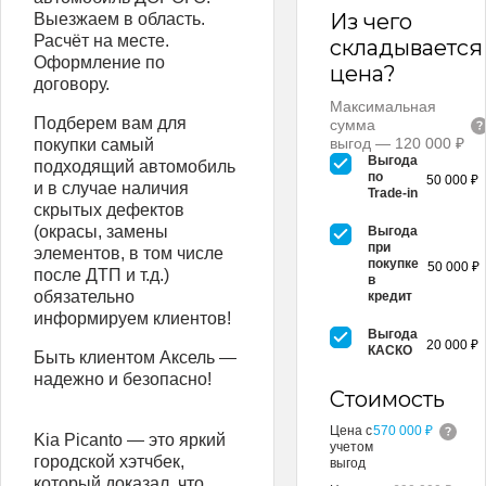
Из чего
Выезжаем в область.
Расчёт на месте.
складывается
Оформление по
цена?
договору.
Максимальная
Подберем вам для
сумма
выгод — 120 000 ₽
покупки самый
Выгода
подходящий автомобиль
по
50 000 ₽
и в случае наличия
Trade-in
скрытых дефектов
(окрасы, замены
Выгода
при
элементов, в том числе
покупке
50 000 ₽
после ДТП и т.д.)
в
обязательно
кредит
информируем клиентов!
Выгода
20 000 ₽
КАСКО
Быть клиентом Аксель —
надежно и безопасно!
Стоимость
Цена с
570 000 ₽
Kia Picanto — это яркий
учетом
городской хэтчбек,
выгод
который доказал, что