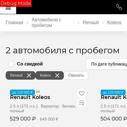
Debug Mode
Автомобили с
Главная
Renault
Koleos
пробегом
2 автомобиля с пробегом
Со скидкой
По дате публикац
Renault
Koleos
Сбросить
2008
·
285 449 км
2011
·
238 600 
до 120 000 ₽
до 120 000 ₽
Renault Koleos
Renault K
2.5 л (171 л.с.), Вариатор, бензин,
2.5 л (171 л.
полный
полный
529 000 ₽
504 000 ₽
649 000 ₽