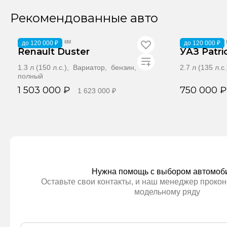
Забронировать
За
Рекомендованные авто
2021
·
107 436 км
2017
·
113 823 
до 120 000 ₽
до 120 000 ₽
Renault Duster
УАЗ Patri
1.3 л (150 л.с.), Вариатор, бензин,
2.7 л (135 л.
полный
1 503 000 ₽
750 000 ₽
1 623 000 ₽
Забронировать
За
Нужна помощь с выбором автомоб
Оставьте свои контакты, и наш менеджер прокон
модельному ряду