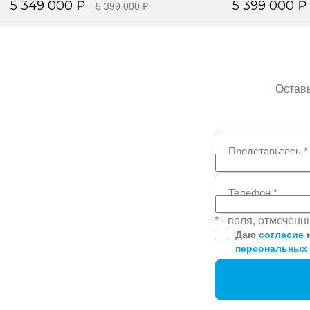
5 349 000 ₽
5 399 000 ₽
5 399 000 ₽
Забронировать
Забр
Оставь
Представьтесь
*
Телефон
*
* - поля, отмечен
Даю
согласие 
персональных