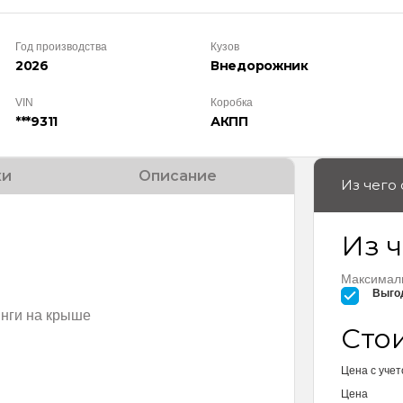
Год производства
Кузов
2026
Внедорож­ник
VIN
Коробка
***9311
АКПП
ки
Описание
Из чего
Из ч
Максималь
Выгод
нги на крыше
Сто
Цена с учет
Цена