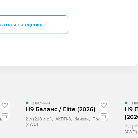
саться на оценку
В наличии
В н
H9 Баланс / Elite (2026)
H9 
(202
ный
2 л (218 л.с.), АКПП-8, бензин, Полный
(4WD)
2 л (2
(4WD)