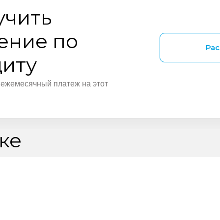
учить
ение по
Рас
диту
 ежемесячный платеж на этот
ке