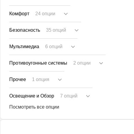
Комфорт
24 опции
Безопасность
35 опций
Мультимедиа
6 опций
Противоугонные системы
2 опции
Прочее
1 опция
Освещение и Обзор
7 опций
Посмотреть все опции