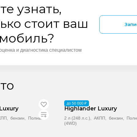
те узнать,
ько стоит ваш
Запи
омобиль?
оценка и диагностика специалистом
то
В поставке
до 50 000 ₽
Luxury
Highlander Luxury
 АКПП, бензин, Полный
2 л (248 л.с.), АКПП, бензин, Пол
(4WD)